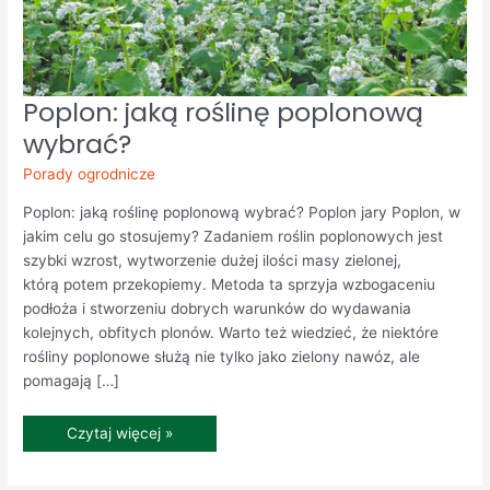
Poplon:
Poplon: jaką roślinę poplonową
jaką
roślinę
wybrać?
poplonową
wybrać?
Porady ogrodnicze
Poplon: jaką roślinę poplonową wybrać? Poplon jary Poplon, w
jakim celu go stosujemy? Zadaniem roślin poplonowych jest
szybki wzrost, wytworzenie dużej ilości masy zielonej,
którą potem przekopiemy. Metoda ta sprzyja wzbogaceniu
podłoża i stworzeniu dobrych warunków do wydawania
kolejnych, obfitych plonów. Warto też wiedzieć, że niektóre
rośliny poplonowe służą nie tylko jako zielony nawóz, ale
pomagają […]
Czytaj więcej »