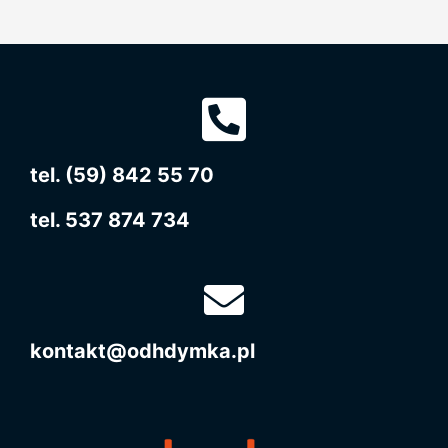
tel. (59) 842 55 70
tel. 537 874 734
kontakt@odhdymka.pl