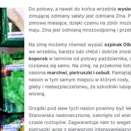
Do połowy, a nawet do końca września
wysie
zimującej odmiany sałaty jest odmiana Zina. P
zimowe miesiące, dzięki czemu na zbiór może
maju. Zina jest odmianą mrozoodporną i przet
Na zimę możemy również wysiać
szpinak Ol
we wrześniu, bardzo lubi chłód i dobrze znosi
koperek
w terminie od połowy października, 
rozsiewa się samo. Na zimę, na przełomie lis
nasiona
marchwi, pietruszki i cebuli
. Pamięta
nasion w tym samym miejscu w którym rosły,
gleby i niebezpieczeństwu, że szkodniki lub
wiosną.
Grządki pod siew tych nasion powinny być lek
Stanowiska nasłonecznione, osłonięte od wia
czasie roztopów. Zagwarantuje nam to weget
pietruszki wraz z pierwszymi intensywniejszy