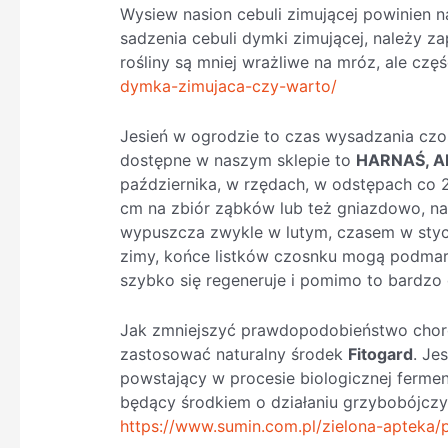
Wysiew nasion cebuli zimującej powinien n
sadzenia cebuli dymki zimującej, należy za
rośliny są mniej wrażliwe na mróz, ale czę
dymka-zimujaca-czy-warto/
Jesień w ogrodzie to czas wysadzania cz
dostępne w naszym sklepie to
HARNAŚ, A
października, w rzędach, w odstępach co
cm na zbiór ząbków lub też gniazdowo, na t
wypuszcza zwykle w lutym, czasem w stycz
zimy, końce listków czosnku mogą podmar
szybko się regeneruje i pomimo to bardzo 
Jak zmniejszyć prawdopodobieństwo chor
zastosować naturalny środek
Fitogard
. Je
powstający w procesie biologicznej fermen
będący środkiem o działaniu grzybobójczym
https://www.sumin.com.pl/zielona-apteka/