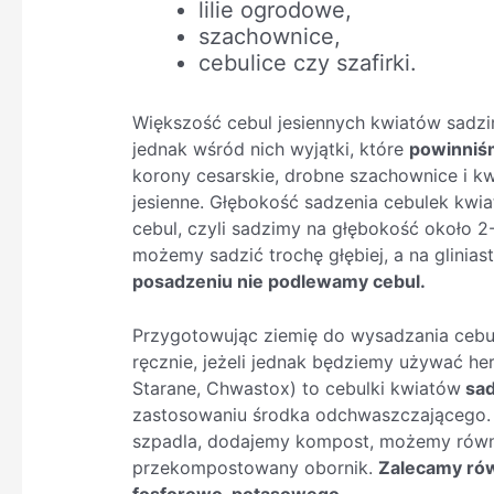
lilie ogrodowe,
szachownice,
cebulice czy szafirki.
Większość cebul jesiennych kwiatów sadz
jednak wśród nich wyjątki, które
powinniśm
korony cesarskie, drobne szachownice i kw
jesienne. Głębokość sadzenia cebulek kw
cebul, czyli sadzimy na głębokość około 2
możemy sadzić trochę głębiej, a na glinias
posadzeniu nie podlewamy cebul.
Przygotowując ziemię do wysadzania cebu
ręcznie, jeżeli jednak będziemy używać h
Starane, Chwastox) to cebulki kwiatów
sad
zastosowaniu środka odchwaszczającego.
szpadla, dodajemy kompost, możemy równ
przekompostowany obornik.
Zalecamy ró