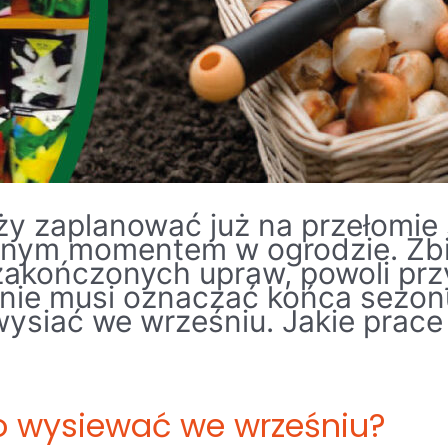
ży zaplanować już na przełomie s
ólnym momentem w ogrodzie. Zbi
zakończonych upraw, powoli prz
 nie musi oznaczać końca sezonu.
wysiać we wrześniu. Jakie pra
Co wysiewać we wrześniu?