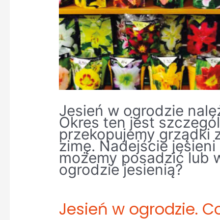
Jesień w ogrodzie nale
Okres ten jest szczeg
przekopujemy grządki 
zimę. Nadejście jesieni
możemy posadzić lub 
ogrodzie jesienią?
Jesień w ogrodzie. 