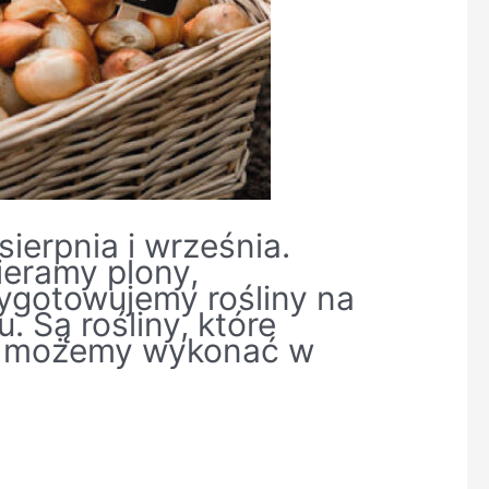
ierpnia i września.
eramy plony,
ygotowujemy rośliny na
 Są rośliny, które
ce możemy wykonać w