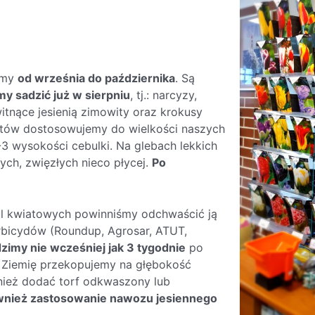
imy
od września do października
. Są
y sadzić już w sierpniu
, tj.: narcyzy,
itnące jesienią zimowity oraz krokusy
iatów dostosowujemy do wielkości naszych
-3 wysokości cebulki. Na glebach lekkich
tych, zwięzłych nieco płycej.
Po
l kwiatowych powinniśmy odchwaścić ją
erbicydów (Roundup, Agrosar, ATUT,
zimy nie wcześniej jak 3 tygodnie
po
 Ziemię przekopujemy na głębokość
ież dodać torf odkwaszony lub
wnież zastosowanie nawozu jesiennego