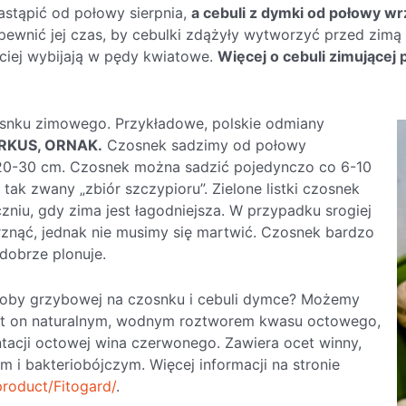
astąpić od połowy sierpnia,
a cebuli z dymki od połowy wr
pewnić jej czas, by cebulki zdążyły wytworzyć przed zimą 
ściej wybijają w pędy kwiatowe.
Więcej o cebuli zimującej p
osnku zimowego. Przykładowe, polskie odmiany
RKUS, ORNAK.
Czosnek sadzimy od połowy
 20-30 cm. Czosnek można sadzić pojedynczo co 6-10
ak zwany „zbiór szczypioru”. Zielone listki czosnek
niu, gdy zima jest łagodniejsza. W przypadku srogiej
znąć, jednak nie musimy się martwić. Czosnek bardzo
dobrze plonuje.
oby grzybowej na czosnku i cebuli dymce? Możemy
st on naturalnym, wodnym roztworem kwasu octowego,
tacji octowej wina czerwonego. Zawiera ocet winny,
 i bakteriobójczym. Więcej informacji na stronie
product/Fitogard/
.