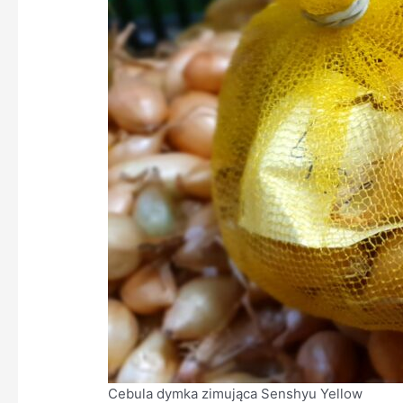
Cebula dymka zimująca Senshyu Yellow