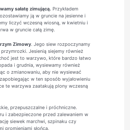
wamy sałatę zimującą.
Przykładem
ozostawiamy ją w gruncie na jesienne i
my liczyć wczesną wiosną, w kwietniu i
rwa w gruncie całą zimę.
brzym Zimowy
. Jego siew rozpoczynamy
 przymrozki. Jesienią siejemy również
choć jest to warzywo, które bardzo łatwo
topada i grudnia, wysiewamy również
jąc o zmianowaniu, aby nie wysiewać
 zapobiegając w ten sposób wyjałowieniu
iące te warzywa zaatakują plony wczesną
kie, przepuszczalne i próchniczne.
tru i zabezpieczone przed zalewaniem w
ację siewek marchwi, szpinaku czy
mi promieniami słońca.