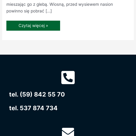
mieszając go z glebą. Wiosną, przed wysiewem nasion
powinno się pobrać […]
Czytaj więcej »
tel. (59) 842 55 70
tel. 537 874 734