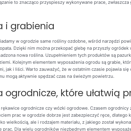
anie to znacząco przyspieszy wykonywane prace, zwłaszcza gd
 i grabienia
adamy w ogrodzie same rośliny ozdobne, wśród narzędzi powin
 łopata. Dzięki nim można przekopać glebę na przyszły ogróde
adzona nowa roślina. Uzupełnieniem tych produktów są pazurki 
 ziemi. Kolejnym elementem wyposażenia ogrodu są grabie, któr
i, jak i liści. Warto zauważyć, że w ostatnim czasie pojawia si
emu mogą aktywnie spędzać czas na świeżym powietrzu.
 ogrodnicze, które ułatwią p
i, rękawice ogrodnicze czy wózki ogrodowe. Czasem ogrodnicy 
iem prac w ogrodzie dobrze jest zabezpieczyć ręce, dlatego 
lko wielkością, ale i rodzajem materiału, z jakiego został wyko
e prac. Dla wielu ogrodników niezbędnym elementem wyposażen