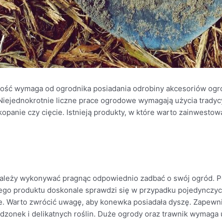
kość wymaga od ogrodnika posiadania odrobiny akcesoriów ogr
iejednokrotnie liczne prace ogrodowe wymagają użycia tradycy
kopanie czy cięcie. Istnieją produkty, w które warto zainwesto
e należy wykonywać pragnąc odpowiednio zadbać o swój ogród.
tego produktu doskonale sprawdzi się w przypadku pojedynczy
ie. Warto zwrócić uwagę, aby konewka posiadała dyszę. Zapewni 
dzonek i delikatnych roślin. Duże ogrody oraz trawnik wymag